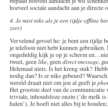
bepaalt hoeveel aandacht je wil schenken
hoeveel sociale aandacht aan je directe
4. Je mist niks als je een tijdje offline b
zeer)
Vervelend gevoel he: je bent een tijdje b
je telefoon niet hebt kunnen gebruiken.
ongeduldig kijk je op je scherm en…nie
tweet, geen
like
, geen
direct message
, g
Helemaal niets. Is het kreng stuk? Hebb
nodig dan? Is er niks gebeurd? Waarschi
wereld draait niet om jou al geeft je
pho
Het grootste deel van de communicatie v
triviale, inhoudsloze onzin (‘de melk is
halen’). Je hoeft niet alles bij te houden