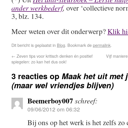
ander werkbederf
,
over ‘collectieve no
3, blz. 134.
Meer weten over dit onderwerp?
Klik hi
Dit bericht is geplaatst in
Blog
. Bookmark de
permalink
.
←
Zeven tips voor kritisch denken én positief
Vijf maniere
spiegelen: zo kan het dus ook!
3 reacties op
Maak het uit met 
(maar wel vriendjes blijven)
Beemerboy007
schreef:
09/06/2012 om 06:32
Bij ons op het werk is het zelfs zo 