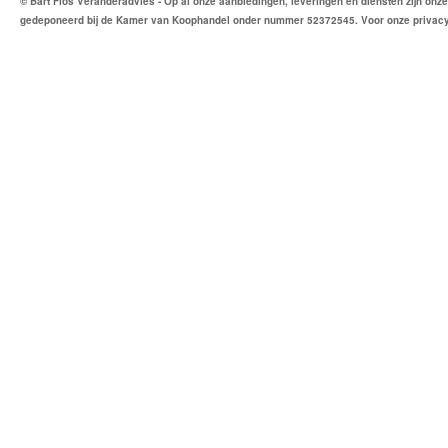
© Bart Flos Veranderadvies - Op al onze aanbiedingen, leveringen en diensten zijn o
gedeponeerd bij de Kamer van Koophandel onder nummer 52372545. Voor onze privac