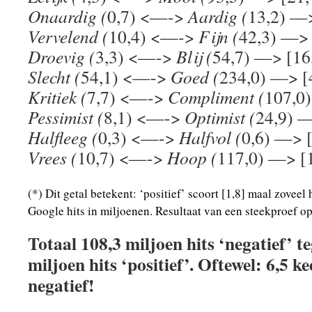
Onaardig (
0,7) <—->
Aardig (
13,2) —>
Vervelend (
10,4) <—->
Fijn (
42,3) —> 
Droevig (
3,3) <—->
Blij (
54,7) —> [16
Slecht (
54,1) <—->
Goed (
234,0) —> [
Kritiek (
7,7) <—->
Compliment (
107,0
Pessimist (
8,1) <—->
Optimist (
24,9) —
Halfleeg (
0,3) <—->
Halfvol (
0,6) —> [
Vrees (
10,7) <—->
Hoop (
117,0) —> [
(*) Dit getal betekent: ‘positief’ scoort [1,8] maal zoveel 
Google hits in miljoenen. Resultaat van een steekproef o
Totaal 108,3 miljoen hits ‘negatief’ t
miljoen hits ‘positief’. Oftewel: 6,5 ke
negatief!