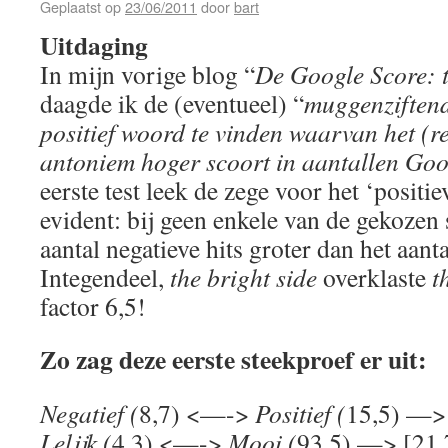
Geplaatst op
23/06/2011
door
bart
Uitdaging
In mijn vorige blog “
De Google Score: th
daagde ik de (eventueel) “
muggenziftend
positief woord te vinden waarvan het (r
antoniem hoger scoort in aantallen Goo
eerste test leek de zege voor het ‘positi
evident: bij geen enkele van de gekozen
aantal negatieve hits groter dan het aanta
Integendeel,
the bright side
overklaste
t
factor 6,5!
Zo zag deze eerste steekproef er uit:
Negatief (
8,7) <—->
Positief (
15,5) —> 
Lelijk (
4,3) <—->
Mooi (
93,5) —> [21,