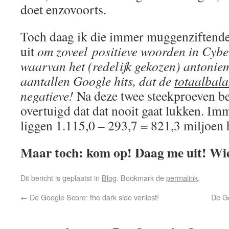
doet enzovoorts.
Toch daag ik die immer muggenziftende
uit
om zoveel positieve woorden in Cybe
waarvan het (redelijk gekozen) antoniem
aantallen Google hits, dat de
totaalbal
negatieve!
Na deze twee steekproeven ben
overtuigd dat dat nooit gaat lukken. Imm
liggen 1.115,0 – 293,7 = 821,3 miljoen 
Maar toch: kom op! Daag me uit! Wi
Dit bericht is geplaatst in
Blog
. Bookmark de
permalink
.
←
De Google Score: the dark side verliest!
De Go