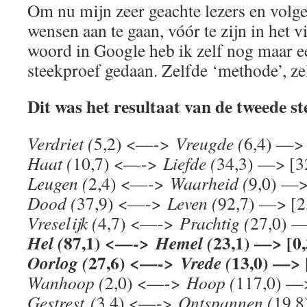
Om nu mijn zeer geachte lezers en volge
wensen aan te gaan, vóór te zijn in het 
woord in Google heb ik zelf nog maar e
steekproef gedaan. Zelfde ‘methode’, ze
Dit was het resultaat van de tweede s
Verdriet (
5,2) <—->
Vreugde (
6,4) —> 
Haat (
10,7) <—->
Liefde (
34,3) —> [3
Leugen (
2,4) <—->
Waarheid (
9,0) —>
Dood (
37,9) <—->
Leven (
92,7) —> [2
Vreselijk (
4,7) <—->
Prachtig (
27,0) —
87,1) <—->
23,1) —> [0,
Hel (
Hemel (
27,6) <—->
13,0) —> [
Oorlog (
Vrede (
Wanhoop (
2,0) <—->
Hoop (
117,0) —>
Gestrest (
3,4) <—->
Ontspannen (
19,8