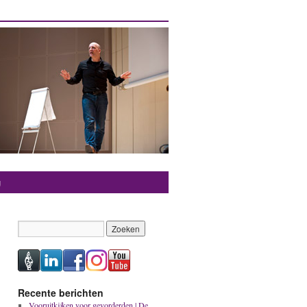
g
Recente berichten
Vooruitkijken voor gevorderden | De