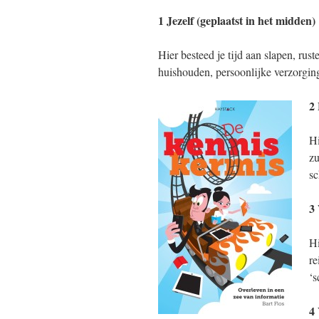
1 Jezelf (geplaatst in het midden)
Hier besteed je tijd aan slapen, rus
huishouden, persoonlijke verzorging,
2 
Hi
zu
sc
3
Hi
re
‘s
4