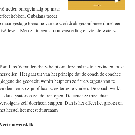
ivé treden onregelmatig op maar
effect hebben. Onbalans treedt
ge maar gestage toename van de werkdruk gecombineerd met een
rivé-leven. Men zit in een stroomversnelling en ziet de waterval
Bart Flos Veranderadvies helpt om deze balans te hervinden en te
herstellen. Het gaat uit van het principe dat de coach de coachee
(degene die gecoacht wordt) helpt om zelf “iets ergens van te
vinden” en zo zijn of haar weg terug te vinden. De coach werkt
als katalysator en zet deuren open. De coachee moet daar
vervolgens zelf doorheen stappen. Dan is het effect het grootst en
het herstel het meest duurzaam.
Vertrouwensklik