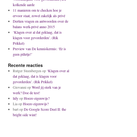
kolkende aarde
11 manieren om te checken hoe je
ervoor staat, zowel zakelijk als privé
Dertien vragen en antwoorden over de
balans werk-privé anno 2015
‘Klagen over al dat geklaag, dat is
klagen voor gevorderden’. (Rik
Prikkel)
Preview van De kenniskermis: ‘Er is
geen pilletje!’
Recente reacties
Rutger Steenbergen
op
‘Klagen over al
dat geklaag, dat is klagen voor
gevorderden’. (Rik Prikkel)
Giovanni
op
Word jij sterk van je
werk? Doe de test!
lidy
op
Hoezo eigenwijs?
Lia
op
Hoezo eigenwijs?
bart
op
De Google Score Deel II: the
bright side wint!