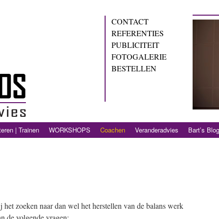
CONTACT
REFERENTIES
PUBLICITEIT
FOTOGALERIE
BESTELLEN
eren | Trainen
WORKSHOPS
Coachen
Veranderadvies
Bart’s Blo
ij het zoeken naar dan wel het herstellen van de balans werk
 van de volgende vragen: