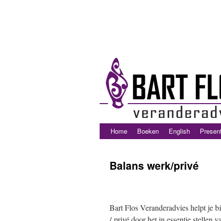
Home
Boeken
English
Present
Balans werk/privé
Bart Flos Veranderadvies helpt je b
/ privé door het in essentie stellen