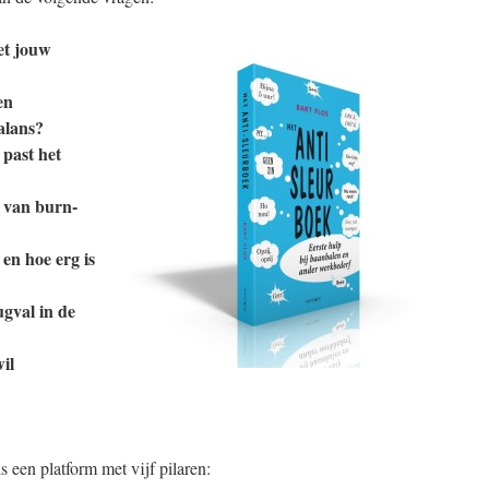
et jouw
en
alans?
 past het
n van burn-
en hoe erg is
ugval in de
il
s een platform met vijf pilaren: