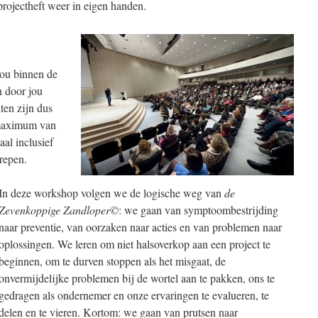
projectheft weer in eigen handen.
ou binnen de
n door jou
iten zijn dus
n maximum van
aal inclusief
repen.
In deze workshop volgen we de logische weg van
de
Zevenkoppige Zandloper©
: we gaan van symptoombestrijding
naar preventie, van oorzaken naar acties en van problemen naar
oplossingen. We leren om niet halsoverkop aan een project te
beginnen, om te durven stoppen als het misgaat, de
onvermijdelijke problemen bij de wortel aan te pakken, ons te
gedragen als ondernemer en onze ervaringen te evalueren, te
delen en te vieren. Kortom: we gaan van prutsen naar