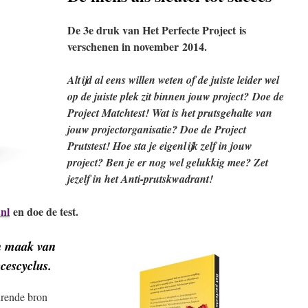
het
volume
De 3e druk van Het Perfecte Project is
te
verschenen in november 2014.
verhogen
of
Altijd al eens willen weten of de juiste leider wel
te
op de juiste plek zit binnen jouw project
?
Doe de
verlagen.
Project Matchtest! Wat is het prutsgehalte van
jouw projectorganisatie? Doe de Project
Prutstest! Hoe sta je eigenlijk zelf in jouw
project? Ben je er nog wel gelukkig mee? Zet
jezelf in het Anti-prutskwadrant!
nl
en doe de test.
n maak van
ccescyclus.
urende bron