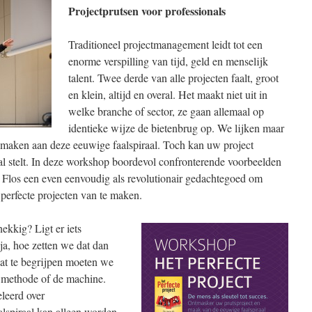
Projectprutsen voor professionals
Traditioneel projectmanagement leidt tot een
enorme verspilling van tijd, geld en menselijk
talent. Twee derde van alle projecten faalt, groot
en klein, altijd en overal. Het maakt niet uit in
welke branche of sector, ze gaan allemaal op
identieke wijze de bietenbrug op. We lijken maar
 maken aan deze eeuwige faalspiraal. Toch kan uw project
aal stelt. In deze workshop boordevol confronterende voorbeelden
rt Flos een even eenvoudig als revolutionair gedachtegoed om
 perfecte projecten van te maken.
ekkig? Ligt er iets
ja, hoe zetten we dat dan
at te begrijpen moeten we
e methode of de machine.
eleerd over
lspiraal kan alleen worden