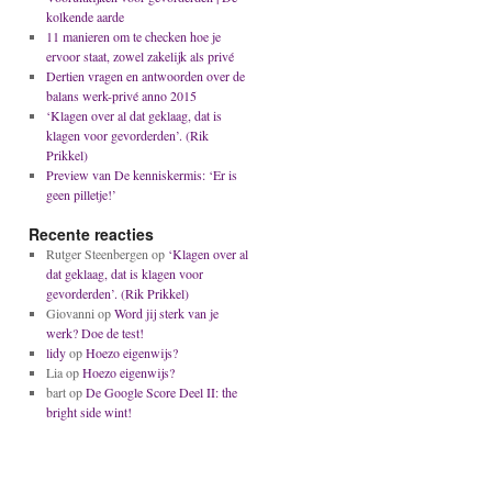
kolkende aarde
11 manieren om te checken hoe je
ervoor staat, zowel zakelijk als privé
Dertien vragen en antwoorden over de
balans werk-privé anno 2015
‘Klagen over al dat geklaag, dat is
klagen voor gevorderden’. (Rik
Prikkel)
Preview van De kenniskermis: ‘Er is
geen pilletje!’
Recente reacties
Rutger Steenbergen
op
‘Klagen over al
dat geklaag, dat is klagen voor
gevorderden’. (Rik Prikkel)
Giovanni
op
Word jij sterk van je
werk? Doe de test!
lidy
op
Hoezo eigenwijs?
Lia
op
Hoezo eigenwijs?
bart
op
De Google Score Deel II: the
bright side wint!
aag