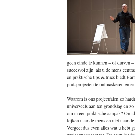
geen einde te kunnen – of durven –
succesvol zijn, als u de mens centr
en praktische tips & trucs biedt Ba
prutsprojecten te ontmaskeren en er
Waarom is ons projectfalen zo hardn
universeels aan ten grondslag en zo 
om in een praktische aanpak? Om d
kijken naar de mens en niet naar d
Vergeet dus even alles wat u hebt g
projectmanagement. De eeuwige faa