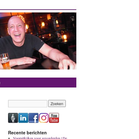
g
Recente berichten
Vooruitkijken voor gevorderden | De