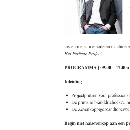
tussen mens, methode en machine en
Het Perfecte Project
.
PROGRAMMA | 09:00 – 17:00u (k
Inleiding
Projectprutsen voor professional
De primaire branddriehoek©: m
De Zevenkoppige Zandloper©: v
Begin niet halsoverkop aan een pr