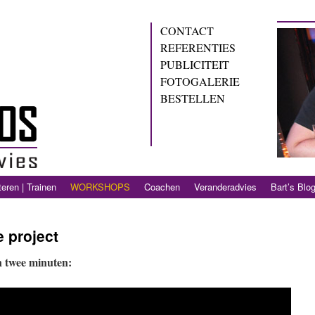
CONTACT
REFERENTIES
PUBLICITEIT
FOTOGALERIE
BESTELLEN
eren | Trainen
WORKSHOPS
Coachen
Veranderadvies
Bart’s Blo
 project
n twee minuten: