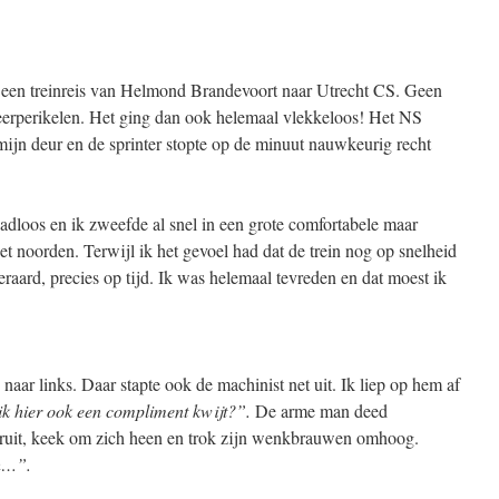
 een treinreis van Helmond Brandevoort naar Utrecht CS. Geen
eerperikelen. Het ging dan ook helemaal vlekkeloos! Het NS
mijn deur en de sprinter stopte op de minuut nauwkeurig recht
adloos en ik zweefde al snel in een grote comfortabele maar
het noorden. Terwijl ik het gevoel had dat de trein nog op snelheid
raard, precies op tijd. Ik was helemaal tevreden en dat moest ik
 naar links. Daar stapte ook de machinist net uit. Ik liep op hem af
k hier ook een compliment kwijt?”.
De arme man deed
teruit, keek om zich heen en trok zijn wenkbrauwen omhoog.
h…”.