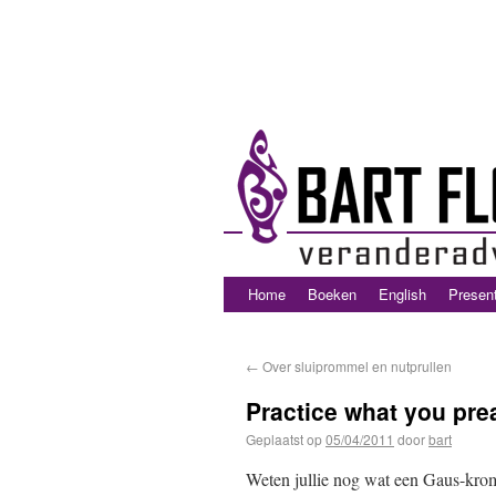
Home
Boeken
English
Present
←
Over sluiprommel en nutprullen
Practice what you prea
Geplaatst op
05/04/2011
door
bart
Weten jullie nog wat een Gaus-krom