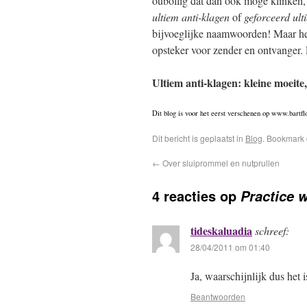
oubollig dat dan ook moge klinken, r
ultiem anti-klagen
of
geforceerd ult
bijvoeglijke naamwoorden! Maar het 
opsteker voor zender en ontvanger. E
Ultiem anti-klagen: kleine moeite,
Dit blog is voor het eerst verschenen op www.bartfl
Dit bericht is geplaatst in
Blog
. Bookmark
←
Over sluiprommel en nutprullen
4 reacties op
Practice w
tideskaluadia
schreef:
28/04/2011 om 01:40
Ja, waarschijnlijk dus het i
Beantwoorden