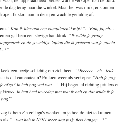
r waar, het apparaat deed precies wat de verkoper had beloofd.
ende dag terug naar die winkel. Maar het was druk, er stonden
koper. Ik sloot aan in de rij en wachtte geduldig af.
hem:
“Kan ik hier ook een compliment kwijt?”
.
“Euh, ja, eh…
gen en gaf hem een stevige handdruk.
“Ik wilde je graag
opgesprek en de geweldige laptop die ik gisteren van je mocht
ei…!”.
 keek een beetje schichtig om zich heen.
“Okeeeee…eh…leuk…
ar is dat camerateam? En toen weer als verkoper:
“Heb je nog
tje of zo? Ik heb nog wel wat…”
. Hij begon al richting printers en
nkjewel. Ik ben heel tevreden met wat ik heb en dat wilde ik je
 nog!
”.
 zag ik hem z’n collega’s wenken en je hoefde niet te kunnen
s als
“…wat heb ik NOU weer aan mijn fiets hangen…?”.