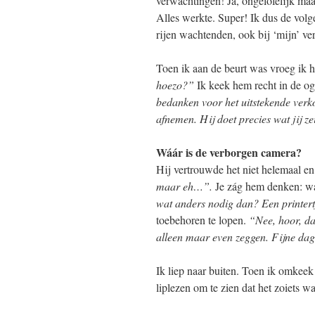
verwachtingen! Ja, ongelofelijk maa
Alles werkte. Super! Ik dus de volg
rijen wachtenden, ook bij ‘mijn’ ver
Toen ik aan de beurt was vroeg ik 
hoezo?”
Ik keek hem recht in de o
bedanken voor het uitstekende verko
afnemen. Hij doet precies wat jij z
Wáár is de verborgen camera?
Hij vertrouwde het niet helemaal en
maar eh…”.
Je zág hem denken: wa
wat anders nodig dan? Een printer
toebehoren te lopen.
“Nee, hoor, da
alleen maar even zeggen. Fijne dag
Ik liep naar buiten. Toen ik omkeek
liplezen om te zien dat het zoiets wa