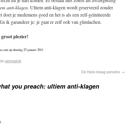
echt uit je hart komen. Er bestaat niet zoiets als
dwangmatig
iem anti-klagen
. Ultiem anti-klagen wordt geserveerd zonder
doet je medemens goed en het is als een zelf-geïnitieerde
n ik garandeer je: je gaat er zelf ook van glimlachen.
 groot plezier!
os.com op dinsdag 25 januari 2011
 de
permalink
.
De triple-klaag-paradox
→
hat you preach: ultiem anti-klagen
s