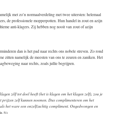
amelijk met zo’n normaalverdeling met twee uitersten: helemaal
agers, de professionele mopperpotten. Hun handel in zout en azijn
ultieme anti-klagers. Zij hebben nog nooit van zout of azijn
minderen dan is het pad naar rechts ons nobele streven. Zo rond
e zitten namelijk de meesten van ons te zeuren en zaniken. Het
aagbeweging naar rechts, zoals jullie begrijpen.
gen zélf tot doel heeft (het is klagen om het klagen zelf), zou je
het prijzen zelf kunnen noemen. Dus complimenteren om het
 als het ware een onzelfzuchtig compliment. Ongedwongen en
lz. 51)