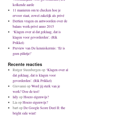
kolkende aarde
11 manieren om te checken hoe je
ervoor staat, zowel zakelijk als privé
Dertien vragen en antwoorden over de
balans werk-privé anno 2015
‘Klagen over al dat geklaag, dat is
klagen voor gevorderden’. (Rik
Prikkel)
Preview van De kenniskermis: ‘Er is
geen pilletje!’
Recente reacties
Rutger Steenbergen
op
‘Klagen over al
dat geklaag, dat is klagen voor
gevorderden’. (Rik Prikkel)
Giovanni
op
Word jij sterk van je
werk? Doe de test!
lidy
op
Hoezo eigenwijs?
Lia
op
Hoezo eigenwijs?
bart
op
De Google Score Deel II: the
bright side wint!