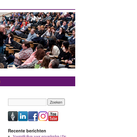
g
Recente berichten
Vooruitkijken voor gevorderden | De