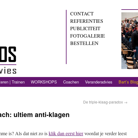
CONTACT
REFERENTIES
PUBLICITEIT
FOTOGALERIE
BESTELLEN
eren | Trainen
WORKSHOPS
Coachen
Veranderadvies
Bart’s Blo
De triple-klaag-paradox
→
ch: ultiem anti-klagen
me is? Als dat niet zo is
klik dan eerst hier
voordat je verder leest