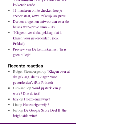
kolkende aarde
11 manieren om te checken hoe je
ervoor staat, zowel zakelijk als privé
Dertien vragen en antwoorden over de
balans werk-privé anno 2015
‘Klagen over al dat geklaag, dat is
klagen voor gevorderden’. (Rik
Prikkel)
Preview van De kenniskermis: ‘Er is
geen pilletje!’
Recente reacties
Rutger Steenbergen
op
‘Klagen over al
dat geklaag, dat is klagen voor
gevorderden’. (Rik Prikkel)
Giovanni
op
Word jij sterk van je
werk? Doe de test!
lidy
op
Hoezo eigenwijs?
Lia
op
Hoezo eigenwijs?
bart
op
De Google Score Deel II: the
bright side wint!