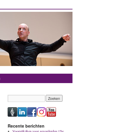
g
Recente berichten
Vooruitkijken voor gevorderden | De