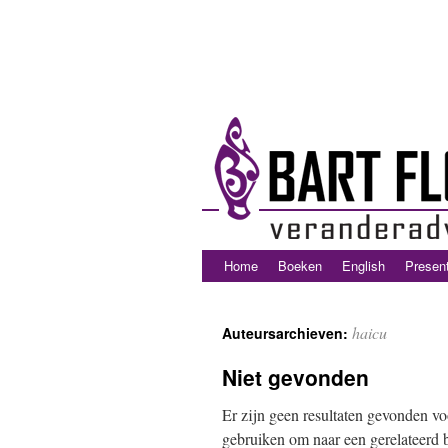
Home
Boeken
English
Present
haicu
Auteursarchieven:
Niet gevonden
Er zijn geen resultaten gevonden vo
gebruiken om naar een gerelateerd b