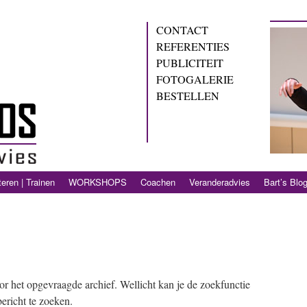
CONTACT
REFERENTIES
PUBLICITEIT
FOTOGALERIE
BESTELLEN
eren | Trainen
WORKSHOPS
Coachen
Veranderadvies
Bart’s Blo
or het opgevraagde archief. Wellicht kan je de zoekfunctie
ericht te zoeken.