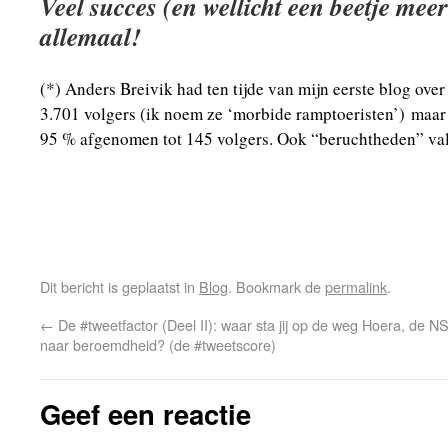
Veel succes (en wellicht een beetje me
allemaal!
(*) Anders Breivik had ten tijde van mijn eerste blog over
3.701 volgers (ik noem ze ‘morbide ramptoeristen’) maar
95 % afgenomen tot 145 volgers. Ook “beruchtheden” val
Dit bericht is geplaatst in
Blog
. Bookmark de
permalink
.
←
De #tweetfactor (Deel II): waar sta jij op de weg
Hoera, de NS 
naar beroemdheid? (de #tweetscore)
Geef een reactie