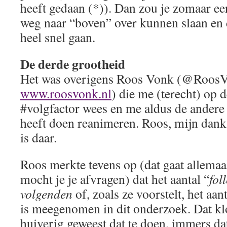
heeft gedaan (*)). Dan zou je zomaar ee
weg naar “boven” over kunnen slaan en 
heel snel gaan.
De derde grootheid
Het was overigens Roos Vonk (@Roos
www.roosvonk.nl
) die me (terecht) op 
#volgfactor wees en me aldus de andere 
heeft doen reanimeren. Roos, mijn dank i
is daar.
Roos merkte tevens op (dat gaat allemaal
mocht je je afvragen) dat het aantal “
fol
volgenden
of, zoals ze voorstelt, het aan
is meegenomen in dit onderzoek. Dat klo
huiverig geweest dat te doen, immers dat