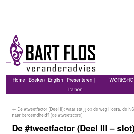
Home
Boeken
English
Presenteren |
WORKSHO
Trainen
←
De #tweetfactor (Deel II): waar sta jij op de weg
Hoera, de NS 
naar beroemdheid? (de #tweetscore)
De #tweetfactor (Deel III – slot