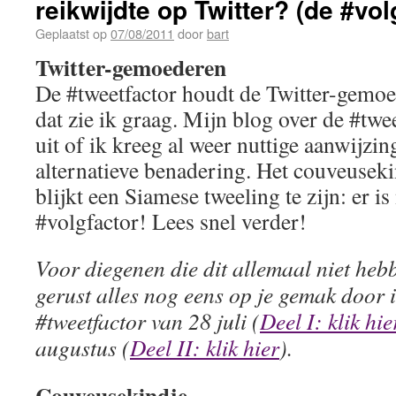
reikwijdte op Twitter? (de #vol
Geplaatst op
07/08/2011
door
bart
Twitter-gemoederen
De #tweetfactor houdt de Twitter-gemoe
dat zie ik graag. Mijn blog over de #twe
uit of ik kreeg al weer nuttige aanwijzi
alternatieve benadering. Het couveuseki
blijkt een Siamese tweeling te zijn: er 
#volgfactor! Lees snel verder!
Voor diegenen die dit allemaal niet heb
gerust alles nog eens op je gemak door 
#tweetfactor van 28 juli (
Deel I: klik hie
augustus (
Deel II: klik hier
).
Couveusekindje